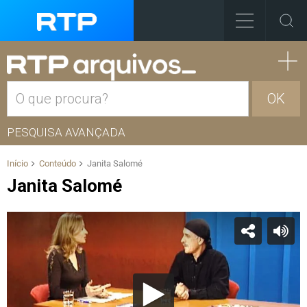
OK
PESQUISA AVANÇADA
Início
Conteúdo
Janita Salomé
Janita Salomé