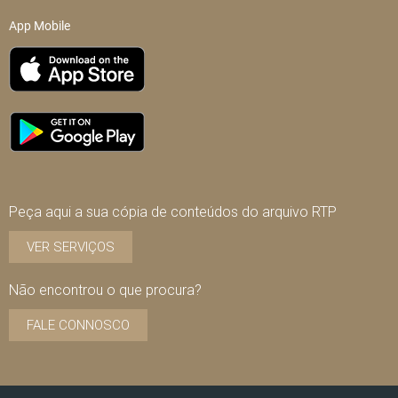
App Mobile
Peça aqui a sua cópia de conteúdos do arquivo RTP
VER SERVIÇOS
Não encontrou o que procura?
FALE CONNOSCO