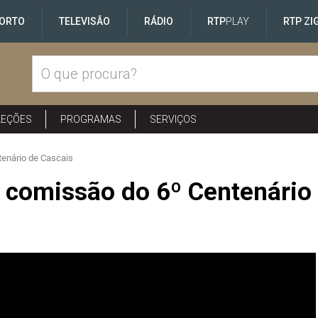
ORTO
TELEVISÃO
RÁDIO
RTP
PLAY
RTP ZI
LEÇÕES
PROGRAMAS
SERVIÇOS
enário de Cascais
 comissão do 6º Centenário