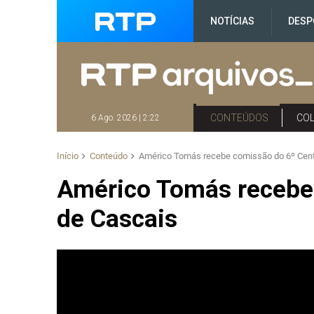
NOTÍCIAS
DESP
CONTEÚDOS
CO
6 Ago. 2026 | 2:22
Início
Conteúdo
Américo Tomás recebe comissão do 6º Cent
Américo Tomás recebe
de Cascais