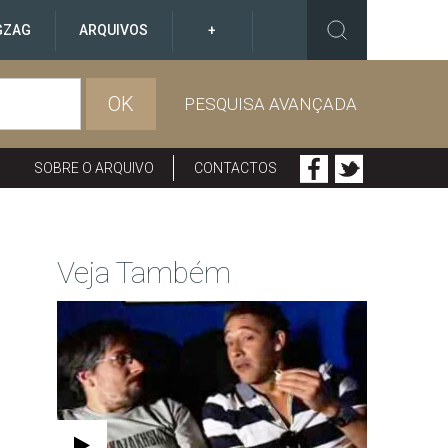
GZAG
ARQUIVOS
+
OK
PESQUISA AVANÇADA
SOBRE O ARQUIVO
CONTACTOS
Veja Também