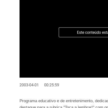
Este conteúdo est
2003-04-01
00:25:59
Programa educativo e de entretenimento, dedica
destaque para a rubrica "Toca a lembrar!" com or