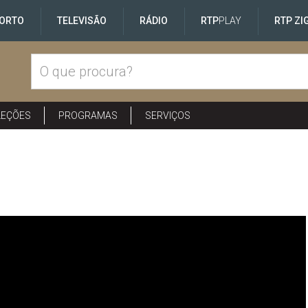
ORTO
TELEVISÃO
RÁDIO
RTP
PLAY
RTP ZI
LEÇÕES
PROGRAMAS
SERVIÇOS