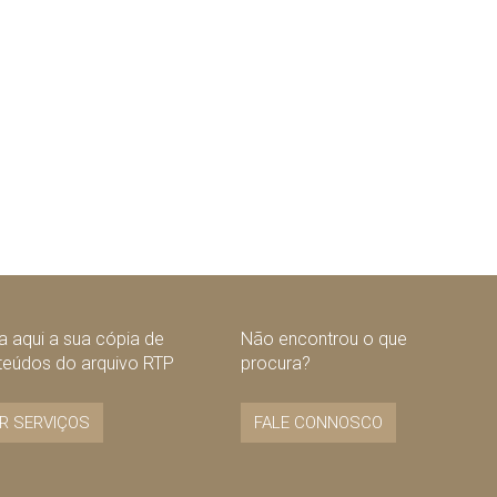
 aqui a sua cópia de
Não encontrou o que
teúdos do arquivo RTP
procura?
R SERVIÇOS
FALE CONNOSCO