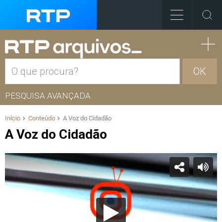
OK
PESQUISA AVANÇADA
Início
Conteúdo
A Voz do Cidadão
A Voz do Cidadão