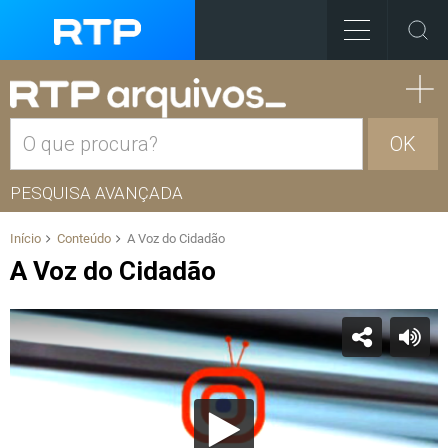
OK
PESQUISA AVANÇADA
Início
Conteúdo
A Voz do Cidadão
A Voz do Cidadão