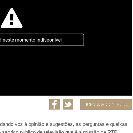
á neste momento indisponível
LICENCIAR CONTEÚDO
ando voz à opinião e sugestões, às perguntas e queixas
 serviço público de televisão que é a missão da RTP.