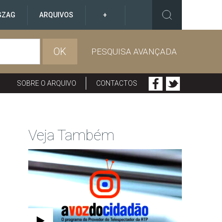
GZAG
ARQUIVOS
+
OK
PESQUISA AVANÇADA
SOBRE O ARQUIVO
CONTACTOS
Veja Também