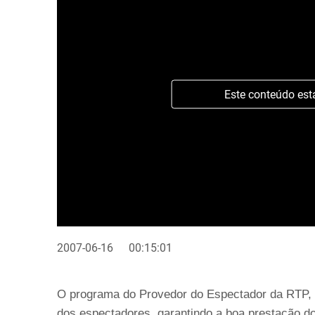
Este conteúdo est
2007-06-16
00:15:01
O programa do Provedor do Espectador da RTP, d
dos espectadores, garantindo a boa prestação do