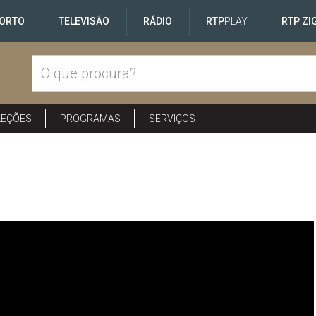
ORTO
TELEVISÃO
RÁDIO
RTP
PLAY
RTP ZI
LEÇÕES
PROGRAMAS
SERVIÇOS