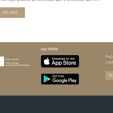
VER MAIS
App Mobile
Peça
con
VE