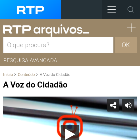
OK
PESQUISA AVANÇADA
Início
Conteúdo
A Voz do Cidadão
A Voz do Cidadão