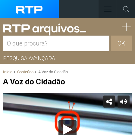
OK
PESQUISA AVANÇADA
Início
Conteúdo
A Voz do Cidadão
A Voz do Cidadão