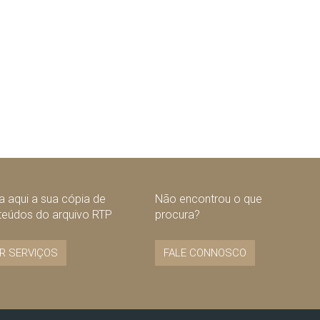
 aqui a sua cópia de
Não encontrou o que
teúdos do arquivo RTP
procura?
R SERVIÇOS
FALE CONNOSCO