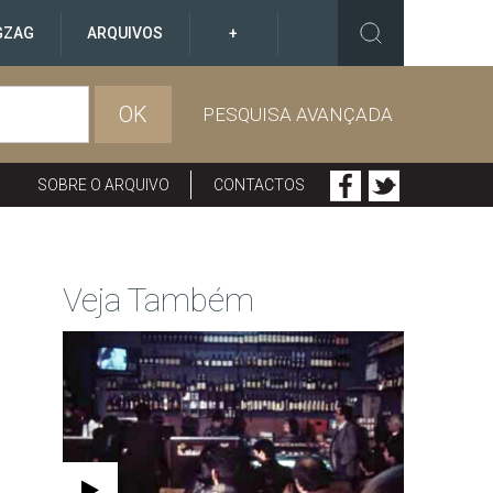
GZAG
ARQUIVOS
+
OK
PESQUISA AVANÇADA
SOBRE O ARQUIVO
CONTACTOS
Veja Também