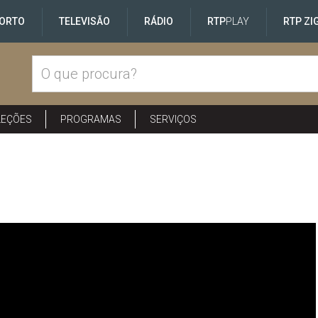
ORTO
TELEVISÃO
RÁDIO
RTP
PLAY
RTP ZI
LEÇÕES
PROGRAMAS
SERVIÇOS