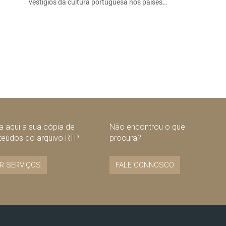
vestígios da cultura portuguesa nos países…
 aqui a sua cópia de
Não encontrou o que
teúdos do arquivo RTP
procura?
R SERVIÇOS
FALE CONNOSCO