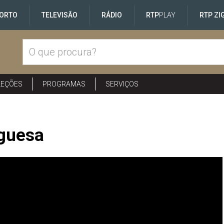
ORTO
TELEVISÃO
RÁDIO
RTP
PLAY
RTP ZI
LEÇÕES
PROGRAMAS
SERVIÇOS
uguesa