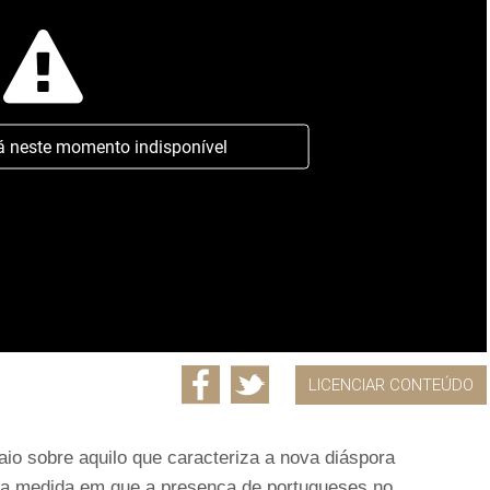
á neste momento indisponível
LICENCIAR CONTEÚDO
io sobre aquilo que caracteriza a nova diáspora
 a medida em que a presença de portugueses no