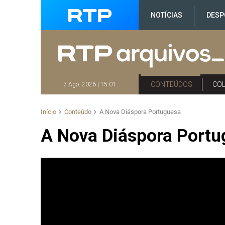
NOTÍCIAS
DESP
CONTEÚDOS
CO
7 Ago. 2026 | 15:01
Início
Conteúdo
A Nova Diáspora Portuguesa
A Nova Diáspora Port