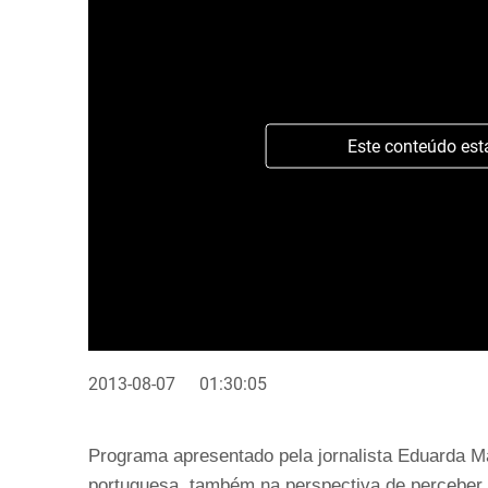
Este conteúdo est
2013-08-07
01:30:05
Programa apresentado pela jornalista Eduarda Ma
portuguesa, também na perspectiva de perceber