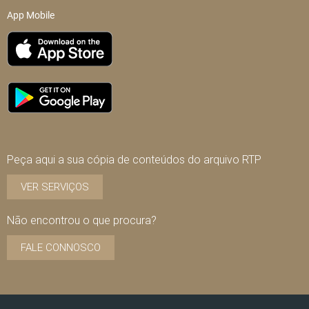
App Mobile
Peça aqui a sua cópia de conteúdos do arquivo RTP
VER SERVIÇOS
Não encontrou o que procura?
FALE CONNOSCO