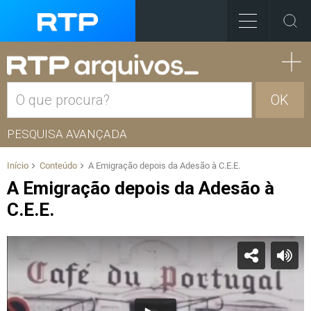
OK
PESQUISA AVANÇADA
Início
Conteúdo
A Emigração depois da Adesão à C.E.E.
A Emigração depois da Adesão à
C.E.E.