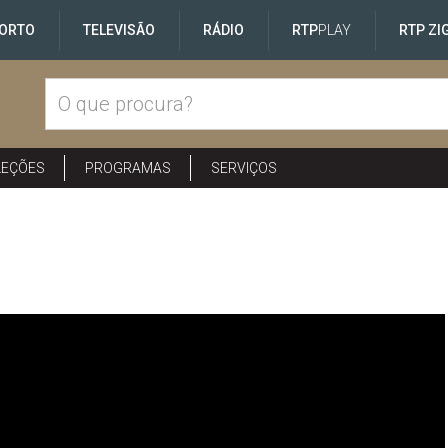
ORTO
TELEVISÃO
RÁDIO
RTP
PLAY
RTP ZI
LEÇÕES
PROGRAMAS
SERVIÇOS