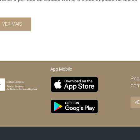
VER MAIS
App Mobile
Peça
con
VE