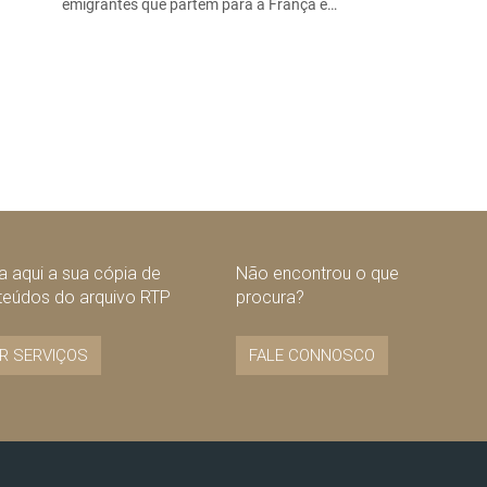
emigrantes que partem para a França e…
 aqui a sua cópia de
Não encontrou o que
teúdos do arquivo RTP
procura?
R SERVIÇOS
FALE CONNOSCO