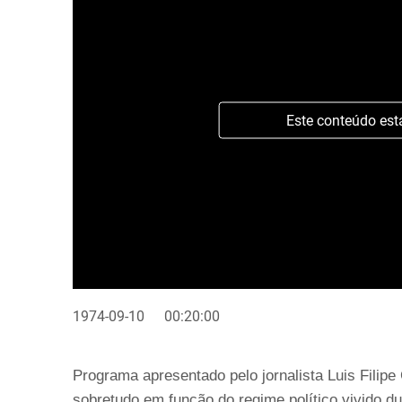
Este conteúdo est
1974-09-10
00:20:00
Programa apresentado pelo jornalista Luis Filip
sobretudo em função do regime político vivido d