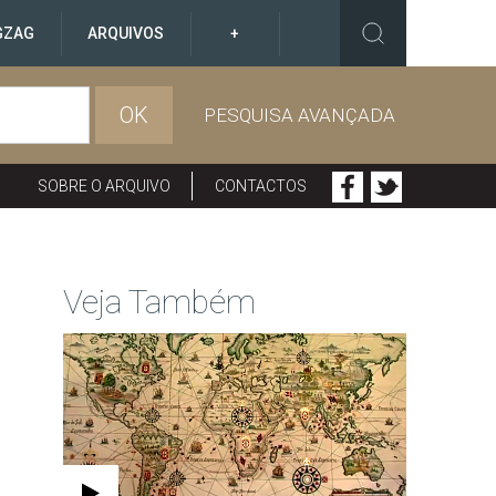
GZAG
ARQUIVOS
+
OK
PESQUISA AVANÇADA
SOBRE O ARQUIVO
CONTACTOS
Veja Também