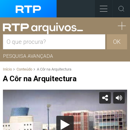
OK
PESQUISA AVANÇADA
Início
Conteúdo
A Côr na Arquitectura
A Côr na Arquitectura