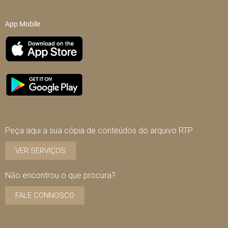
App Mobile
Peça aqui a sua cópia de conteúdos do arquivo RTP
VER SERVIÇOS
Não encontrou o que procura?
FALE CONNOSCO