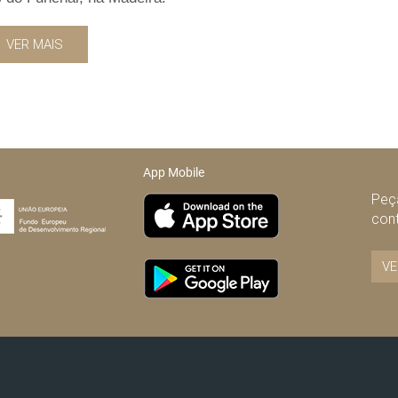
VER MAIS
App Mobile
Peça
con
VE