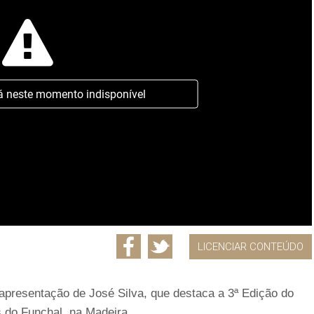
á neste momento indisponível
LICENCIAR CONTEÚDO
 apresentação de José Silva, que destaca a 3ª Edição do
 do Funchal, na Madeira.