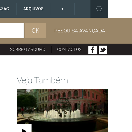
GZAG
ARQUIVOS
+
OK
PESQUISA AVANÇADA
SOBRE O ARQUIVO
CONTACTOS
Veja Também