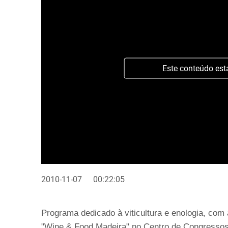
Este conteúdo est
2010-11-07
00:22:05
Programa dedicado à viticultura e enologia, com
"Wine & Food Madeira" no Centro de Congressos