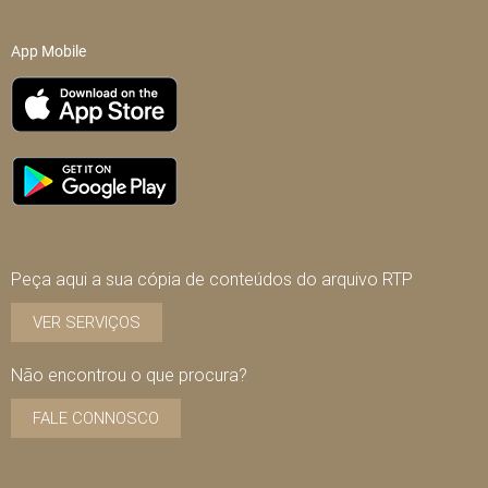
App Mobile
Peça aqui a sua cópia de conteúdos do arquivo RTP
VER SERVIÇOS
Não encontrou o que procura?
FALE CONNOSCO