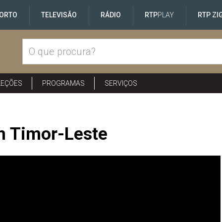
ORTO
TELEVISÃO
RÁDIO
RTP
PLAY
RTP ZI
LEÇÕES
PROGRAMAS
SERVIÇOS
m Timor-Leste