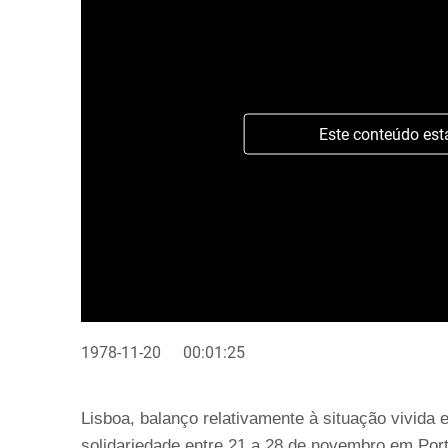
Este conteúdo est
1978-11-20
00:01:25
Lisboa, balanço relativamente à situação vivida
solidariedade entre 21 a 28 de novembro em Po