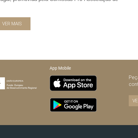
VER MAIS
App Mobile
Peça
con
VE