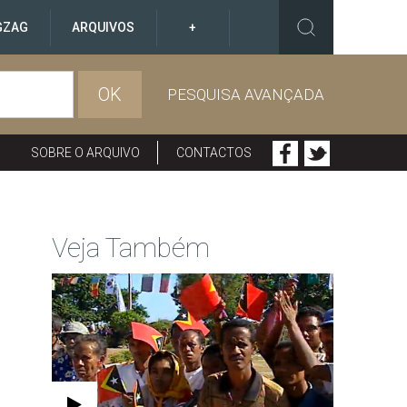
GZAG
ARQUIVOS
+
OK
PESQUISA AVANÇADA
SOBRE O ARQUIVO
CONTACTOS
Veja Também