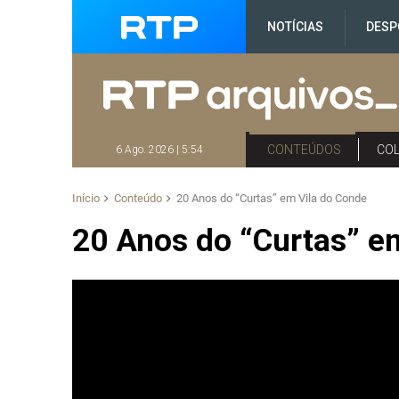
NOTÍCIAS
DESP
CONTEÚDOS
CO
6 Ago. 2026 | 5:54
Início
Conteúdo
20 Anos do “Curtas” em Vila do Conde
20 Anos do “Curtas” e