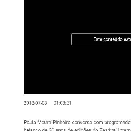
Este conteúdo est
2012-07-08
01:08:21
Paula Moura Pinheiro conversa com programador e
balanço de 20 anos de edições do Festival Inter