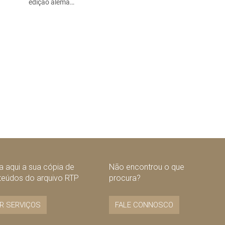
edição alemã…
 aqui a sua cópia de
Não encontrou o que
teúdos do arquivo RTP
procura?
R SERVIÇOS
FALE CONNOSCO