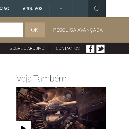
GZAG
ARQUIVOS
+
OK
PESQUISA AVANÇADA
SOBRE O ARQUIVO
CONTACTOS
Veja Também