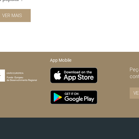
VER MAIS
App Mobile
Peça
con
VE