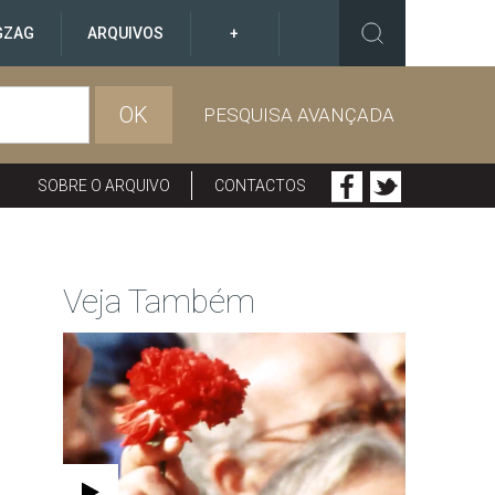
GZAG
ARQUIVOS
+
OK
PESQUISA AVANÇADA
SOBRE O ARQUIVO
CONTACTOS
Veja Também