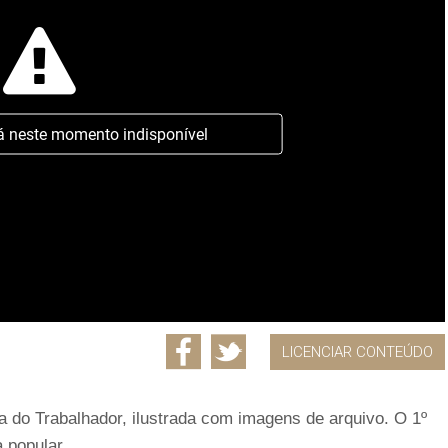
á neste momento indisponível
LICENCIAR CONTEÚDO
a do Trabalhador, ilustrada com imagens de arquivo. O 1º
 popular .