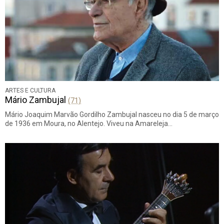
ARTES E CULTURA
Mário Zambujal
(71)
Mário Joaquim Marvão Gordilho Zambujal nasceu no dia 5 de março
de 1936 em Moura, no Alentejo. Viveu na Amareleja…