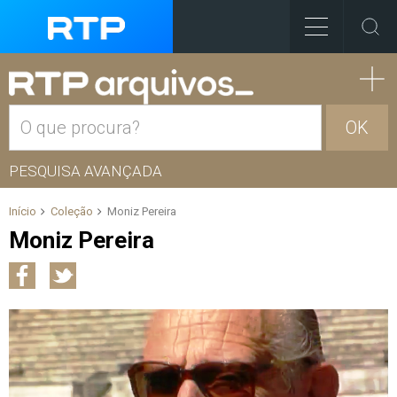
OK
PESQUISA AVANÇADA
Início
Coleção
Moniz Pereira
Moniz Pereira