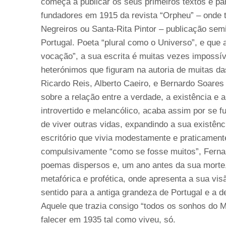
começa a publicar os seus primeiros textos e par
fundadores em 1915 da revista “Orpheu” – onde
Negreiros ou Santa-Rita Pintor – publicação se
Portugal. Poeta “plural como o Universo”, e que 
vocação”, a sua escrita é muitas vezes impossível
heterónimos que figuram na autoria de muitas 
Ricardo Reis, Alberto Caeiro, e Bernardo Soares
sobre a relação entre a verdade, a existência e
introvertido e melancólico, acaba assim por se
de viver outras vidas, expandindo a sua existê
escritório que vivia modestamente e praticamen
compulsivamente “como se fosse muitos”, Ferna
poemas dispersos e, um ano antes da sua morte
metafórica e profética, onde apresenta a sua vis
sentido para a antiga grandeza de Portugal e a d
Aquele que trazia consigo “todos os sonhos do Mu
falecer em 1935 tal como viveu, só.