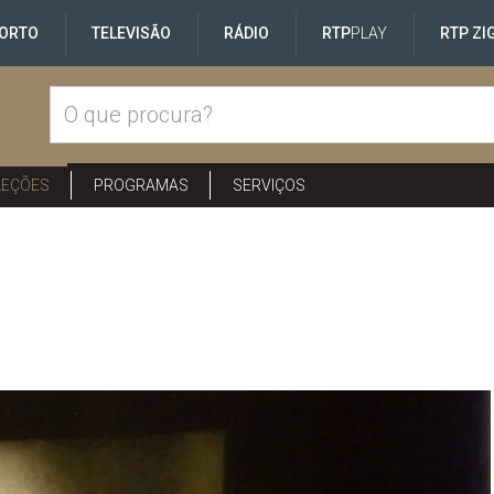
ORTO
TELEVISÃO
RÁDIO
RTP
PLAY
RTP ZI
LEÇÕES
PROGRAMAS
SERVIÇOS