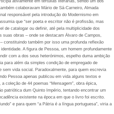
ticipa ativamente em tertúlias literárias, sendo um dos
 também colaboravam Mário de Sá-Carneiro, Almada
minal responsável pela introdução do Modernismo em
assumia que “ser poeta e escritor não é profissão, mas
 de catalogar ou definir, até pela multiplicidade dos
das suas obras – onde se destacam Álvaro de Campos,
 – constituindo também por isso uma profunda reflexão
 a identidade. A figura de Pessoa, um homem profundamente
 fundir com a dos seus heterónimos, espelho duma ambição
ncia para além da simples condição de empregado de
te sem vida social. Paradoxalmente, para quem escrevia
ndo Pessoa apenas publicou em vida alguns textos e
, a coleção de 44 poemas “Mensagem”, obra épica,
ão patriótica dum Quinto Império, tentando encontrar um
ecadência existente na época em que o livro foi escrito.
ndo” e para quem “a Pátria é a língua portuguesa”, viria a