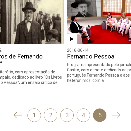
2
2016-06-14
ros de Fernando
Fernando Pessoa
”
Programa apresentado pelo jornali
Castro, com debate dedicado ao p
iterário, com apresentação de
português Fernando Pessoa e aos
paio, dedicado ao livro "Os Livros
heterónimos, com a…
o Pessoa", um ensaio crítico de
'
Segui
1
2
3
4
5
Anterior