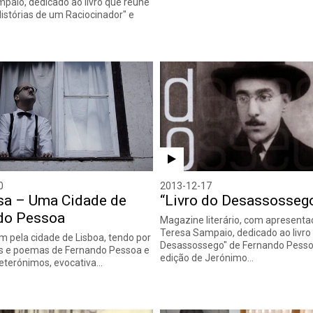
paio, dedicado ao livro que reúne
Histórias de um Raciocinador" e
0
2013-12-17
sa – Uma Cidade de
“Livro do Desassosseg
do Pessoa
Magazine literário, com apresenta
Teresa Sampaio, dedicado ao livro 
 pela cidade de Lisboa, tendo por
Desassossego" de Fernando Pess
os e poemas de Fernando Pessoa e
edição de Jerónimo…
eterónimos, evocativa…