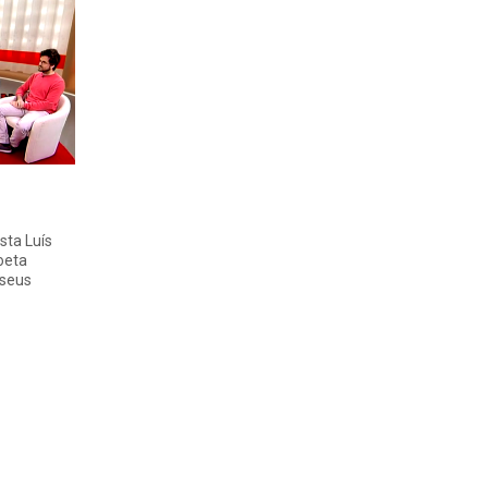
sta Luís
oeta
 seus
nte