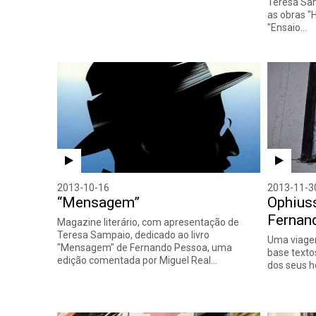
Teresa Sam
as obras "
"Ensaio…
2013-10-16
2013-11-3
“Mensagem”
Ophius
Fernan
Magazine literário, com apresentação de
Teresa Sampaio, dedicado ao livro
Uma viagem
"Mensagem" de Fernando Pessoa, uma
base text
edição comentada por Miguel Real…
dos seus h