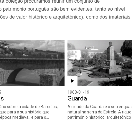
ta coleção procuramos reunir um conjunto de
 património português são bem evidentes, tanto ao nível
ões de valor histórico e arquitetónico), como dos imateriais
9
1963-01-19
os
Guarda
io sobre a cidade de Barcelos,
A cidade da Guarda e o seu enqu
ue para a sua história que
natural na serra da Estrela. A riqu
época medieval, e para o…
património histórico, arquitetónico