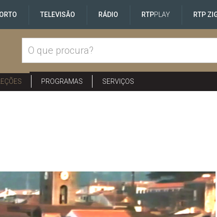
ORTO
TELEVISÃO
RÁDIO
RTP
PLAY
RTP ZI
LEÇÕES
PROGRAMAS
SERVIÇOS