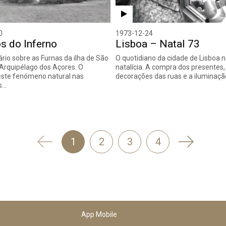
0
1973-12-24
s do Inferno
Lisboa – Natal 73
io sobre as Furnas da ilha de São
O quotidiano da cidade de Lisboa 
 Arquipélago dos Açores. O
natalícia. A compra dos presentes,
este fenómeno natural nas
decorações das ruas e a iluminaç
s…
'
Seguinte
1
2
3
4
Anterior
App Mobile