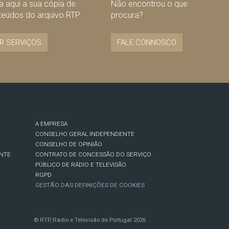
 aqui a sua cópia de
Não encontrou o que
teúdos do arquivo RTP
procura?
R SERVIÇOS
FALE CONNOSCO
A EMPRESA
CONSELHO GERAL INDEPENDENTE
CONSELHO DE OPINIÃO
NTE
CONTRATO DE CONCESSÃO DO SERVIÇO
PÚBLICO DE RÁDIO E TELEVISÃO
RGPD
GESTÃO DAS DEFINIÇÕES DE COOKIES
© RTP, Rádio e Televisão de Portugal 2026