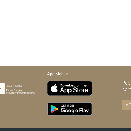
App Mobile
Peça
con
VE