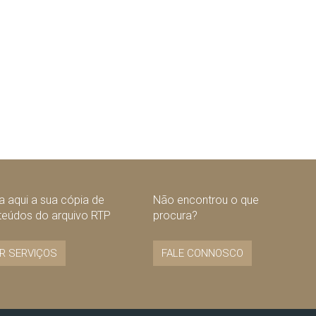
 aqui a sua cópia de
Não encontrou o que
teúdos do arquivo RTP
procura?
R SERVIÇOS
FALE CONNOSCO