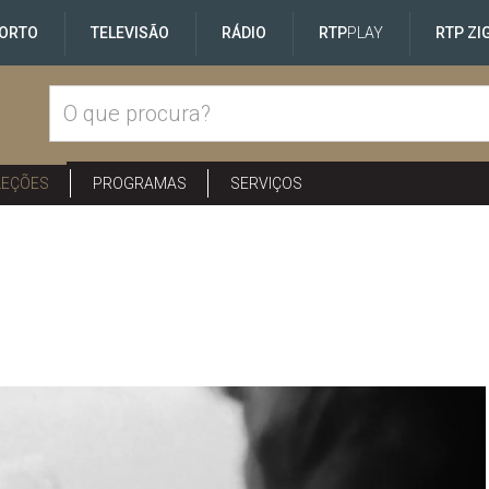
ORTO
TELEVISÃO
RÁDIO
RTP
PLAY
RTP ZI
LEÇÕES
PROGRAMAS
SERVIÇOS