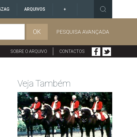
GZAG
ARQUIVOS
+
OK
PESQUISA AVANÇADA
SOBRE O ARQUIVO
CONTACTOS
Veja Também