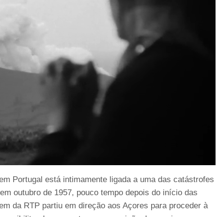
 em Portugal está intimamente ligada a uma das catástrofes
 em outubro de 1957, pouco tempo depois do início das
em da RTP partiu em direção aos Açores para proceder à