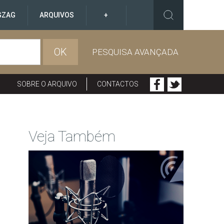
GZAG
ARQUIVOS
+
OK
PESQUISA AVANÇADA
SOBRE O ARQUIVO
CONTACTOS
Veja Também