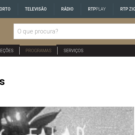
ORTO
TELEVISÃO
RÁDIO
RTP
PLAY
RTP ZI
LEÇÕES
PROGRAMAS
SERVIÇOS
s