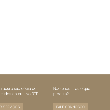
 aqui a sua cópia de
Não encontrou o que
teúdos do arquivo RTP
procura?
R SERVIÇOS
FALE CONNOSCO