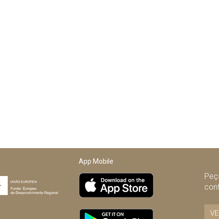
App Mobile
Peça
con
VE