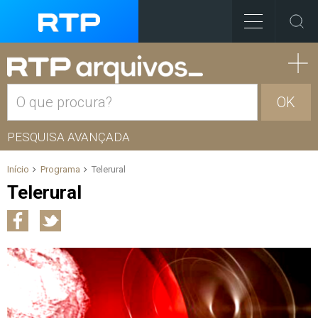
OK
PESQUISA AVANÇADA
Início
Programa
Telerural
Telerural