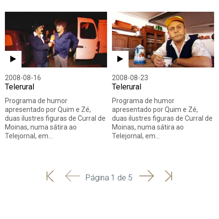
2008-08-16
2008-08-23
Telerural
Telerural
Programa de humor
Programa de humor
apresentado por Quim e Zé,
apresentado por Quim e Zé,
duas ilustres figuras de Curral de
duas ilustres figuras de Curral de
Moinas, numa sátira ao
Moinas, numa sátira ao
Telejornal, em…
Telejornal, em…
'
'
Seguinte
Última
Página 1 de 5
Início
Anterior
página