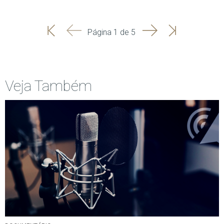
'
'
Seguinte
Última
Página 1 de 5
Início
Anterior
página
Veja Também