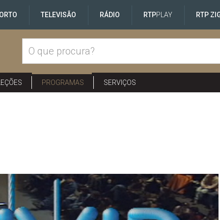
ORTO
TELEVISÃO
RÁDIO
RTP
PLAY
RTP ZI
LEÇÕES
PROGRAMAS
SERVIÇOS