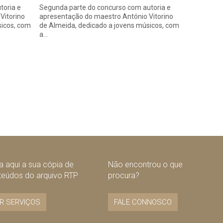
toria e
Segunda parte do concurso com autoria e
Vitorino
apresentação do maestro António Vitorino
sicos, com
de Almeida, dedicado a jovens músicos, com
a…
 aqui a sua cópia de
Não encontrou o que
teúdos do arquivo RTP
procura?
R SERVIÇOS
FALE CONNOSCO