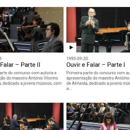
3
1993-09-20
 Falar – Parte II
Ouvir e Falar – Parte I
rte do concurso com autoria e
Primeira parte do concurso com au
ão do maestro António Vitorino
apresentação do maestro António 
, dedicado a jovens músicos, com
de Almeida, dedicado a jovens mú
a…