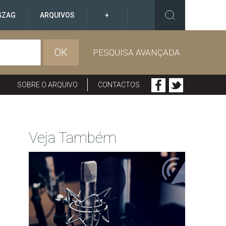
GZAG
ARQUIVOS
+
OK
PESQUISA AVANÇADA
SOBRE O ARQUIVO
CONTACTOS
Veja Também