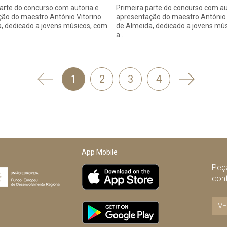
rte do concurso com autoria e
Primeira parte do concurso com au
ão do maestro António Vitorino
apresentação do maestro António 
, dedicado a jovens músicos, com
de Almeida, dedicado a jovens mú
a…
'
Seguinte
1
2
3
4
Anterior
App Mobile
Peça
con
VE