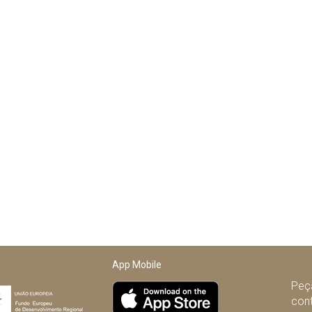
App Mobile
Peça
con