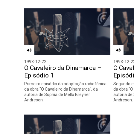
1993-12-22
1993-12-2
O Cavaleiro da Dinamarca –
O Cava
Episódio 1
Episód
Primeiro episódio da adaptação radiofónica
Segundo ep
da obra "O Cavaleiro da Dinamarca", da
da obra "O
autoria de Sophia de Mello Breyner
autoria de
Andresen.
Andresen.