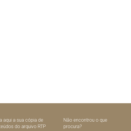
 aqui a sua cópia de
Não encontrou o que
teúdos do arquivo RTP
procura?