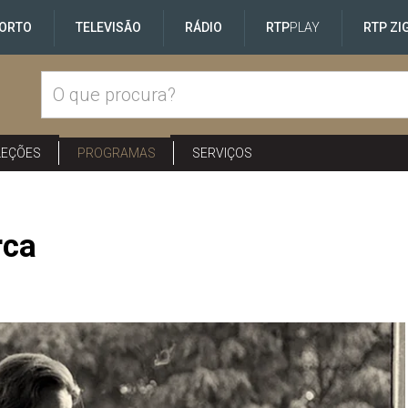
ORTO
TELEVISÃO
RÁDIO
RTP
PLAY
RTP ZI
LEÇÕES
PROGRAMAS
SERVIÇOS
rca