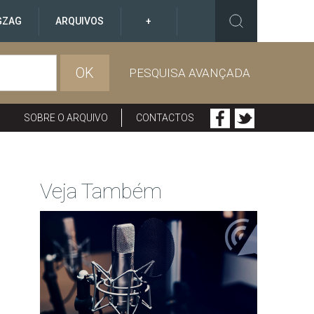
GZAG
ARQUIVOS
+
OK
PESQUISA AVANÇADA
SOBRE O ARQUIVO
CONTACTOS
Veja Também