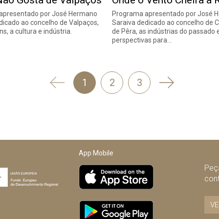
ão Gosta de Valpaços
Onde o Vento Cheira a 
apresentado por José Hermano
Programa apresentado por José 
dicado ao concelho de Valpaços,
Saraiva dedicado ao concelho de 
s, a cultura e indústria.
de Pêra, as indústrias do passado 
perspectivas para…
'
Seguinte
1
2
3
Anterior
App Mobile
Peça
con
VE