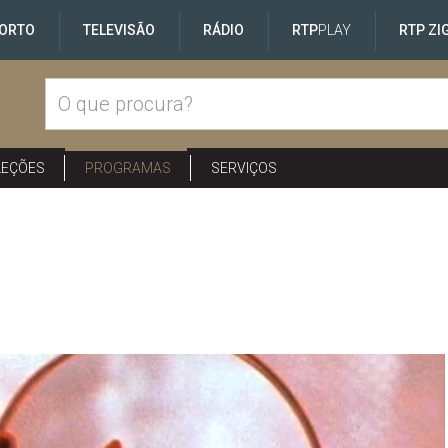
ORTO
TELEVISÃO
RÁDIO
RTP
PLAY
RTP ZI
LEÇÕES
PROGRAMAS
SERVIÇOS