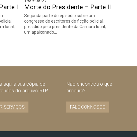
1989-08-27
Parte I
Morte do Presidente – Parte II
um
Segunda parte do episódio sobre um
licial,
congresso de escritores de ficção policial,
a local,
presidido pelo presidente da Câmara local,
um apaixonado…
 aqui a sua cópia de
Não encontrou o que
teúdos do arquivo RTP
procura?
R SERVIÇOS
FALE CONNOSCO