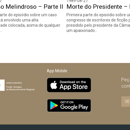
0
1989-08-27
o Melindroso – Parte II
Morte do Presidente – 
rte do episódio sobre um caso
Primeira parte do episódio sobre 
á envolvido uma alta
congresso de escritores de ficção po
idade colocada, acima de qualquer
presidido pelo presidente da Câmar
e…
um apaixonado…
App Mobile
Peça
con
VE