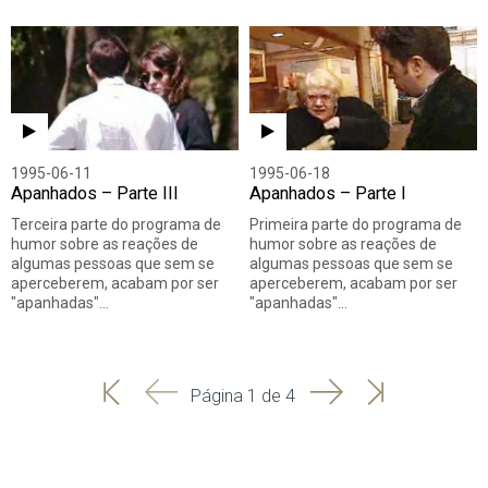
1995-06-11
1995-06-18
Apanhados – Parte III
Apanhados – Parte I
Terceira parte do programa de
Primeira parte do programa de
humor sobre as reações de
humor sobre as reações de
algumas pessoas que sem se
algumas pessoas que sem se
aperceberem, acabam por ser
aperceberem, acabam por ser
"apanhadas"…
"apanhadas"…
'
'
Seguinte
Última
Página 1 de 4
Início
Anterior
página