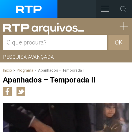
OK
PESQUISA AVANÇADA
Início
Programa
Apanhados – Temporada II
Apanhados – Temporada II