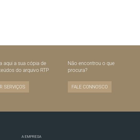
 aqui a sua cópia de
Não encontrou o que
teúdos do arquivo RTP
procura?
R SERVIÇOS
FALE CONNOSCO
A EMPRESA