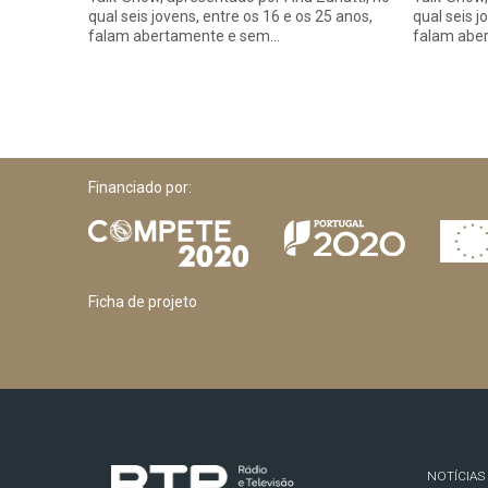
qual seis jovens, entre os 16 e os 25 anos,
qual seis j
falam abertamente e sem…
falam abe
Financiado por:
Ficha de projeto
NOTÍCIAS