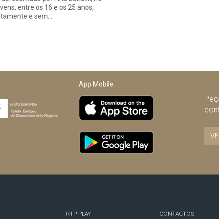
ovens, entre os 16 e os 25 anos,
rtamente e sem…
App Mobile
Peça
con
VE
RTP PLAY
CONTACTOS