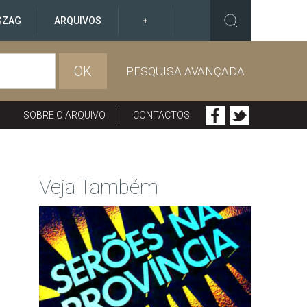
GZAG
ARQUIVOS
+
OK
PESQUISA AVANÇADA
SOBRE O ARQUIVO
CONTACTOS
Veja Também