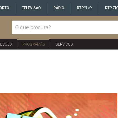
ORTO
TELEVISÃO
RÁDIO
RTP
PLAY
RTP ZI
LEÇÕES
PROGRAMAS
SERVIÇOS