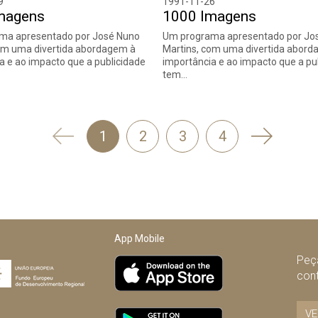
9
1991-11-26
magens
1000 Imagens
ma apresentado por José Nuno
Um programa apresentado por Jo
om uma divertida abordagem à
Martins, com uma divertida abord
a e ao impacto que a publicidade
importância e ao impacto que a pu
tem…
'
Seguinte
1
2
3
4
Anterior
App Mobile
Peça
con
VE