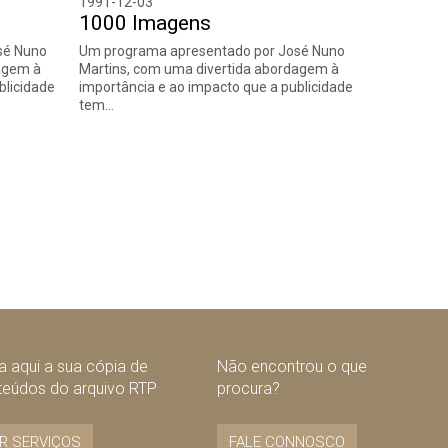
1991-12-03
1000 Imagens
sé Nuno
Um programa apresentado por José Nuno
agem à
Martins, com uma divertida abordagem à
blicidade
importância e ao impacto que a publicidade
tem…
 aqui a sua cópia de
Não encontrou o que
teúdos do arquivo RTP
procura?
R SERVIÇOS
FALE CONNOSCO