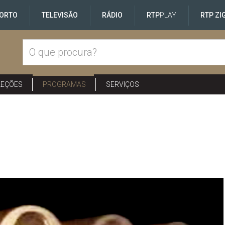
ORTO
TELEVISÃO
RÁDIO
RTP
PLAY
RTP ZI
LEÇÕES
PROGRAMAS
SERVIÇOS