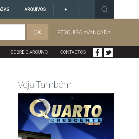
GZAG
ARQUIVOS
+
OK
PESQUISA AVANÇADA
SOBRE O ARQUIVO
CONTACTOS
Veja Também