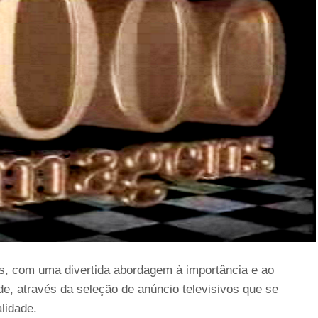
, com uma divertida abordagem à importância e ao
e, através da seleção de anúncio televisivos que se
lidade.