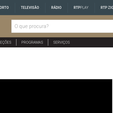
ORTO
TELEVISÃO
RÁDIO
RTP
PLAY
RTP ZI
LEÇÕES
PROGRAMAS
SERVIÇOS