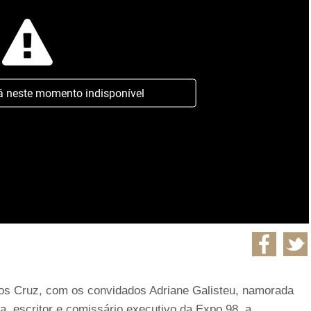
á neste momento indisponível
rlos Cruz, com os convidados Adriane Galisteu, namorada
ta, escritor e comissário executivo da Expo 98, a