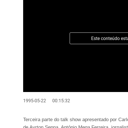
Este conteúdo est
1995-05-22
00:15:32
Terceira parte do talk show apresentado por Ca
de Ayrton Senna, António Mega Ferreira, jornalis