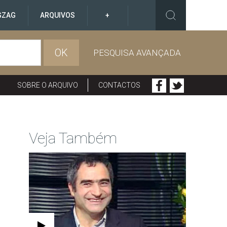
GZAG
ARQUIVOS
+
OK
PESQUISA AVANÇADA
SOBRE O ARQUIVO
CONTACTOS
Veja Também