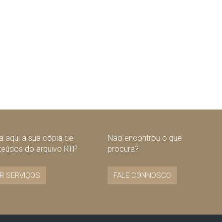
 aqui a sua cópia de
Não encontrou o que
teúdos do arquivo RTP
procura?
R SERVIÇOS
FALE CONNOSCO