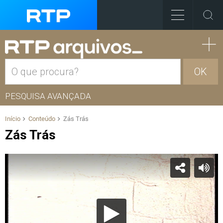
OK
PESQUISA AVANÇADA
Início
Conteúdo
Zás Trás
Zás Trás