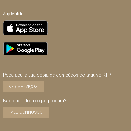
App Mobile
Peça aqui a sua cópia de conteúdos do arquivo RTP
VER SERVIÇOS
Não encontrou o que procura?
FALE CONNOSCO