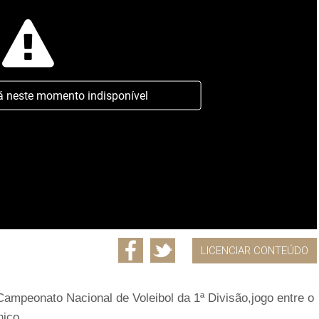
á neste momento indisponível
LICENCIAR CONTEÚDO
ampeonato Nacional de Voleibol da 1ª Divisão,jogo entre o
nico.