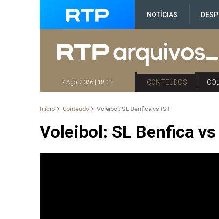
NOTÍCIAS
DESP
CONTEÚDOS
CO
7 Ago. 2026 | 18:01
Início
Conteúdo
Voleibol: SL Benfica vs IST
Voleibol: SL Benfica vs