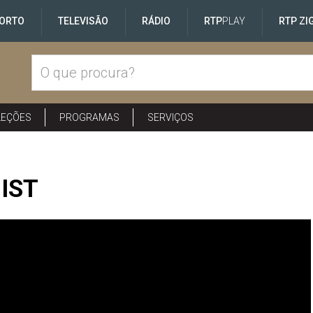
ORTO
TELEVISÃO
RÁDIO
RTP
PLAY
RTP ZI
LEÇÕES
PROGRAMAS
SERVIÇOS
 IST