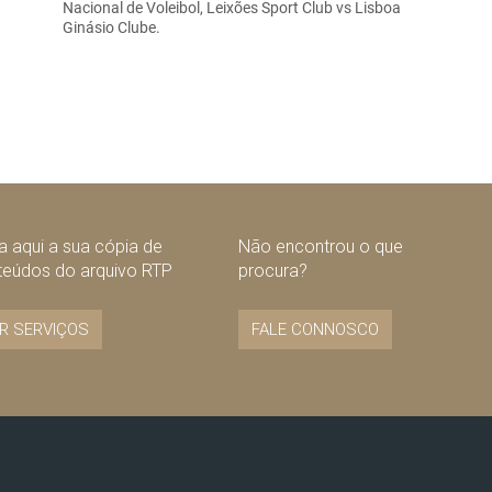
Nacional de Voleibol, Leixões Sport Club vs Lisboa
Ginásio Clube.
 aqui a sua cópia de
Não encontrou o que
teúdos do arquivo RTP
procura?
R SERVIÇOS
FALE CONNOSCO