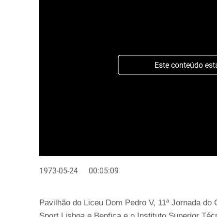
Este conteúdo est
1973-05-24
00:05:09
Pavilhão do Liceu Dom Pedro V, 11ª Jornada do C
Sport Lisboa e Benfica e o Instituto Superior Téc