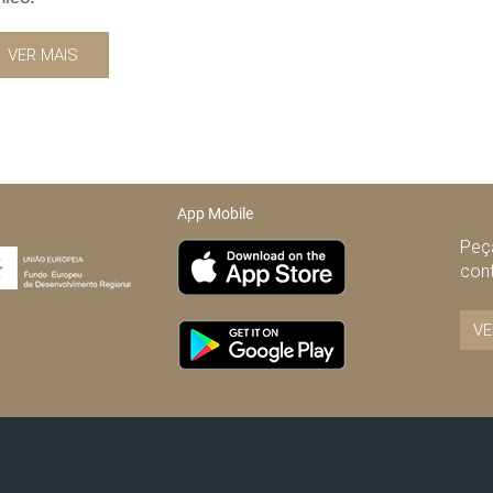
VER MAIS
App Mobile
Peça
con
VE