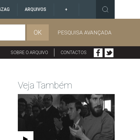
GZAG
ARQUIVOS
+
OK
PESQUISA AVANÇADA
SOBRE O ARQUIVO
CONTACTOS
Veja Também