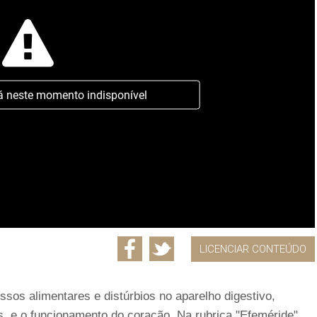
á neste momento indisponível
LICENCIAR CONTEÚDO
os alimentares e distúrbios no aparelho digestivo,
s, e o funcionamento do coração. Na rubrica "Efeméride"