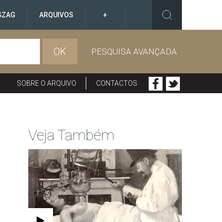
GZAG
ARQUIVOS
+
OK
PESQUISA AVANÇADA
SOBRE O ARQUIVO
CONTACTOS
Veja Também