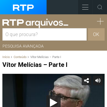
OK
PESQUISA AVANÇADA
Início
Conteúdo
Vítor Melícias – Parte I
Vítor Melícias – Parte I