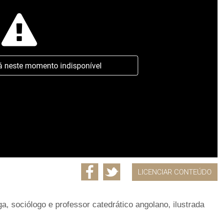
á neste momento indisponível
LICENCIAR CONTEÚDO
a, sociólogo e professor catedrático angolano, ilustrada