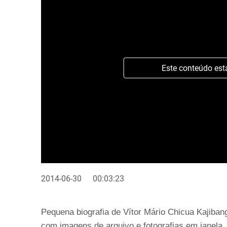
Este conteúdo est
2014-06-30
00:03:23
Pequena biografia de Vítor Mário Chicua Kajibang
com imagens de arquivo e fotografias em janela.