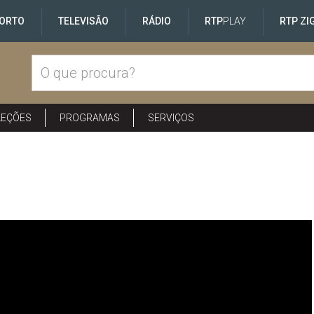
ORTO
TELEVISÃO
RÁDIO
RTP
PLAY
RTP ZI
LEÇÕES
PROGRAMAS
SERVIÇOS