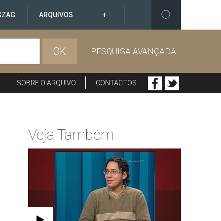
GZAG
ARQUIVOS
+
OK
PESQUISA AVANÇADA
SOBRE O ARQUIVO
CONTACTOS
Veja Também