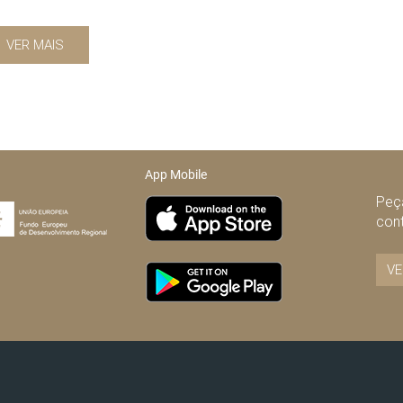
VER MAIS
App Mobile
Peça
con
VE