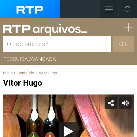
OK
PESQUISA AVANÇADA
Início
Conteúdo
Vítor Hugo
Vítor Hugo