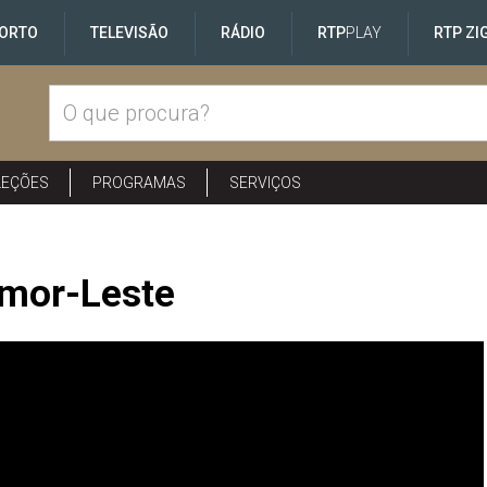
ORTO
TELEVISÃO
RÁDIO
RTP
PLAY
RTP ZI
LEÇÕES
PROGRAMAS
SERVIÇOS
imor-Leste