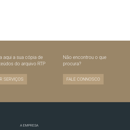
 aqui a sua cópia de
Não encontrou o que
teúdos do arquivo RTP
procura?
R SERVIÇOS
FALE CONNOSCO
A EMPRESA