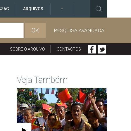
GZAG
ARQUIVOS
+
OK
PESQUISA AVANÇADA
SOBRE O ARQUIVO
CONTACTOS
Veja Também