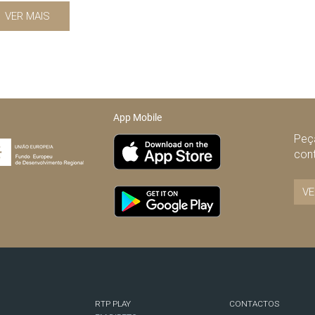
VER MAIS
App Mobile
Peça
con
VE
RTP PLAY
CONTACTOS