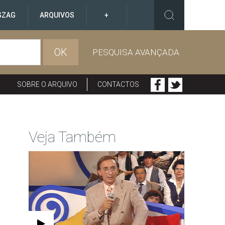
GZAG
ARQUIVOS
+
OK
PESQUISA AVANÇADA
SOBRE O ARQUIVO
CONTACTOS
Veja Também