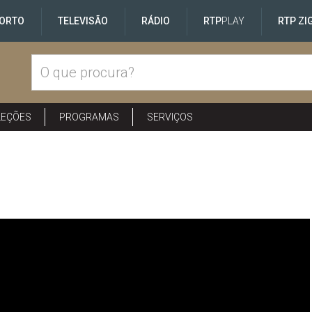
ORTO
TELEVISÃO
RÁDIO
RTP
PLAY
RTP ZI
LEÇÕES
PROGRAMAS
SERVIÇOS