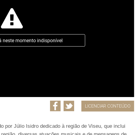
á neste momento indisponível
LICENCIAR CONTEÚDO
 por Júlio Isidro dedicado à região de Viseu, que inclui
a região, diversas atuações musicais e de mensagens de