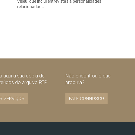
Viseu, que inclui entrevistas a personalidades
relacionadas…
 aqui a sua cópia de
Não encontrou o que
teúdos do arquivo RTP
procura?
R SERVIÇOS
FALE CONNOSCO