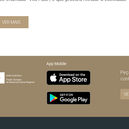
VER MAIS
App Mobile
Peça
con
VE