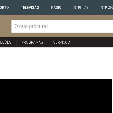
ORTO
TELEVISÃO
RÁDIO
RTP
PLAY
RTP ZI
LEÇÕES
PROGRAMAS
SERVIÇOS