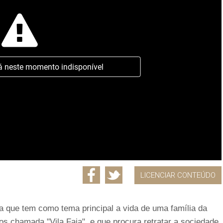
á neste momento indisponível
LICENCIAR CONTEÚDO
sa que tem como tema principal a vida de uma família da
os chamada "Vila Faia", e que procura retratar a sociedade