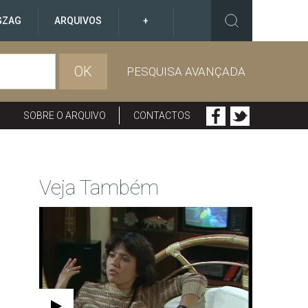
GZAG
ARQUIVOS
+
OK
PESQUISA AVANÇADA
SOBRE O ARQUIVO
CONTACTOS
Veja Também