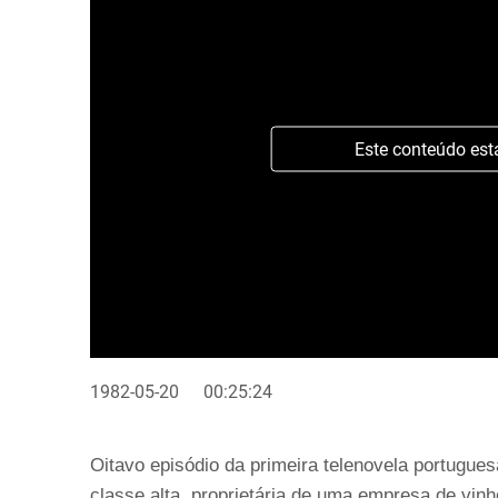
Este conteúdo est
1982-05-20
00:25:24
Oitavo episódio da primeira telenovela portugue
classe alta, proprietária de uma empresa de vinh