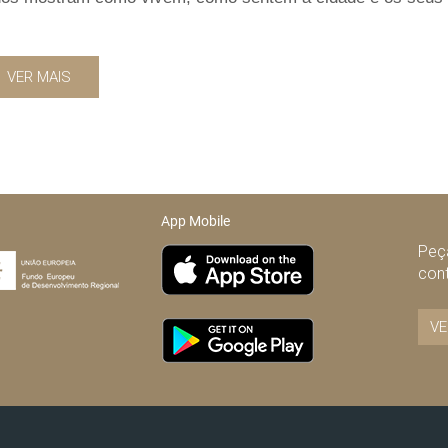
VER MAIS
App Mobile
Peça
con
VE