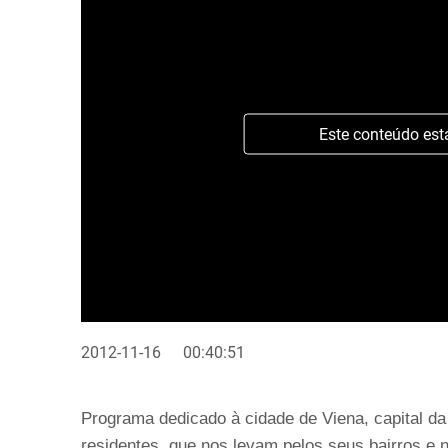
Este conteúdo est
2012-11-16
00:40:51
Programa dedicado à cidade de Viena, capital d
residentes, que nos levam pelos seus bairros 