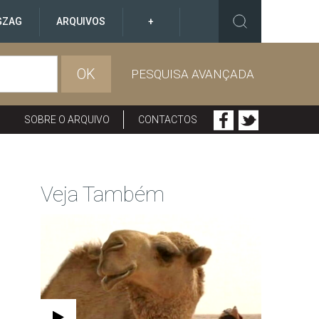
GZAG
ARQUIVOS
+
OK
PESQUISA AVANÇADA
SOBRE O ARQUIVO
CONTACTOS
Veja Também