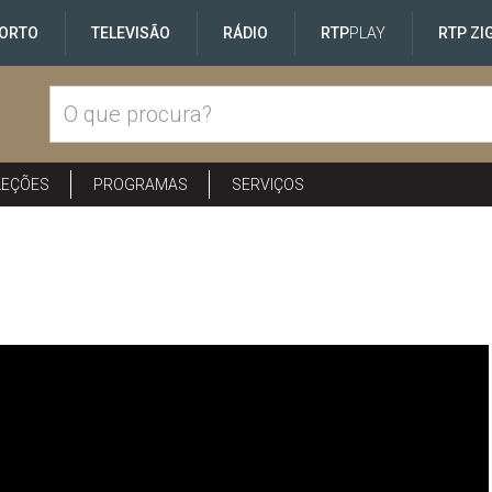
ORTO
TELEVISÃO
RÁDIO
RTP
PLAY
RTP ZI
LEÇÕES
PROGRAMAS
SERVIÇOS