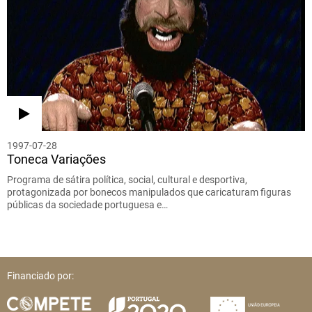
1997-07-28
Toneca Variações
Programa de sátira política, social, cultural e desportiva,
protagonizada por bonecos manipulados que caricaturam figuras
públicas da sociedade portuguesa e…
Financiado por: