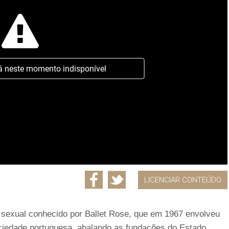
á neste momento indisponível
LICENCIAR CONTEÚDO
o sexual conhecido por Ballet Rose, que em 1967 envolveu
sociedade portuguesa, abalando as fundações do Estado