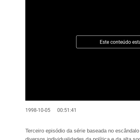
Este conteúdo est
1998-10-05
00:51:41
Terceiro episódio da série baseada no escândal
diversos individualidades da política e da alta 