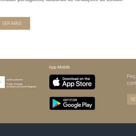
VER MAIS
App Mobile
Peça
con
VE