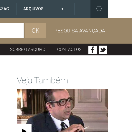
GZAG
ARQUIVOS
+
OK
PESQUISA AVANÇADA
SOBRE O ARQUIVO
CONTACTOS
Veja Também