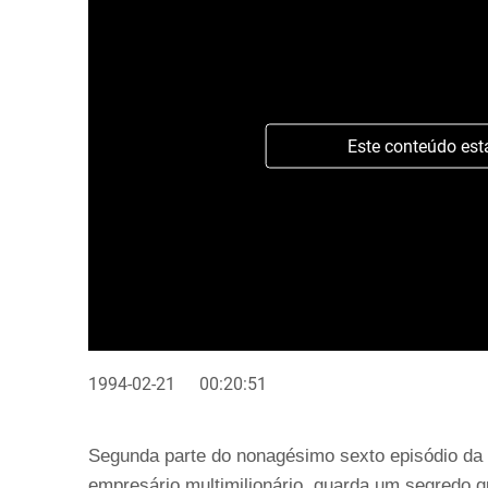
Este conteúdo est
1994-02-21
00:20:51
Segunda parte do nonagésimo sexto episódio da t
empresário multimilionário, guarda um segredo 