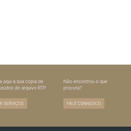
 aqui a sua cópia de
Não encontrou o que
teúdos do arquivo RTP
procura?
R SERVIÇOS
FALE CONNOSCO