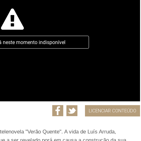
á neste momento indisponível
LICENCIAR CONTEÚDO
elenovela "Verão Quente". A vida de Luís Arruda,
que a ser revelado porá em causa a construção da sua