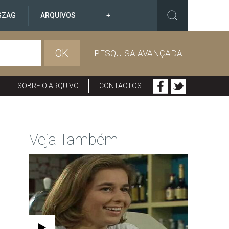
GZAG
ARQUIVOS
+
OK
PESQUISA AVANÇADA
SOBRE O ARQUIVO
CONTACTOS
Veja Também