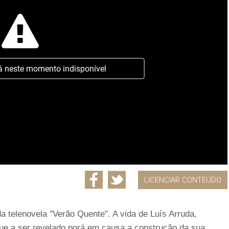
á neste momento indisponível
LICENCIAR CONTEÚDO
a telenovela "Verão Quente". A vida de Luís Arruda,
que a ser revelado porá em causa a construção da sua