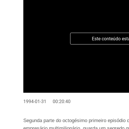
Este conteúdo est
1994-01-31
00:20:40
Segunda parte do octogésimo primeiro episódio d
empresário multimilionário, guarda um segredo 