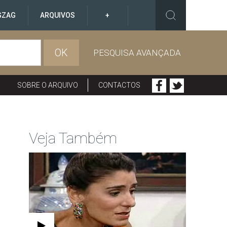
GZAG
ARQUIVOS
+
OK
PESQUISA AVANÇADA
SOBRE O ARQUIVO
CONTACTOS
Veja Também