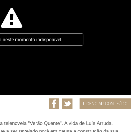
á neste momento indisponível
LICENCIAR CONTEÚDO
 telenovela "Verão Quente". A vida de Luís Arruda,
que a ser revelado porá em causa a construção da sua