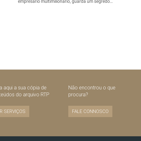
empresário multimilionário, guarda um segredo…
 aqui a sua cópia de
Não encontrou o que
teúdos do arquivo RTP
procura?
R SERVIÇOS
FALE CONNOSCO