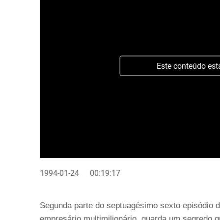
Este conteúdo est
1994-01-24
00:19:17
Segunda parte do septuagésimo sexto episódio da
empresário multimilionário, guarda um segredo 